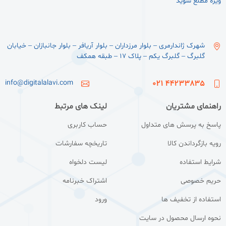
ویژه مطلع شوید
شهرک ژاندارمری – بلوار مرزداران – بلوار آریافر – بلوار جانبازان – خیابان
گلبرگ – گلبرگ یکم – پلاک ۱۷ – طبقه همکف
info@digitalalavi.com
44233835 021
راهنمای مشتریان
لینک های مرتبط
پاسخ به پرسش های متداول
حساب کاربری
رویه بازگرداندن کالا
تاریخچه سفارشات
شرایط استفاده
لیست دلخواه
حریم خصوصی
اشتراک خبرنامه
استفاده از تخفیف ها
ورود
نحوه ارسال محصول در سایت