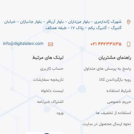
شهرک ژاندارمری – بلوار مرزداران – بلوار آریافر – بلوار جانبازان – خیابان
گلبرگ – گلبرگ یکم – پلاک ۱۷ – طبقه همکف
info@digitalalavi.com
44233835 021
راهنمای مشتریان
لینک های مرتبط
پاسخ به پرسش های متداول
حساب کاربری
رویه بازگرداندن کالا
تاریخچه سفارشات
شرایط استفاده
لیست دلخواه
حریم خصوصی
اشتراک خبرنامه
استفاده از تخفیف ها
ورود
نحوه ارسال محصول در سایت