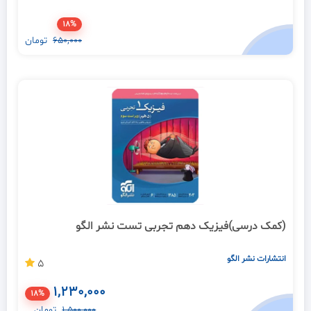
18%
650,000
تومان
(کمک درسی)فیزیک دهم تجربی تست نشر الگو
انتشارات نشر الگو
5
1,230,000
18%
1,500,000
تومان