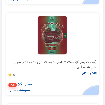
(کمک درسی)زیست شناسی دهم تجربی تک جلدی سری
غنی شده گاج
انتشارات گاج
5
660,000
20%
825,000
تومان