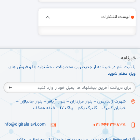
لیست انتشارات
خبرنامه
با ثبت نام در خبرنامه از جدیدترین محصولات ، جشنواره ها و فروش های
ویژه مطلع شوید
شهرک ژاندارمری – بلوار مرزداران – بلوار آریافر – بلوار جانبازان –
خیابان گلبرگ – گلبرگ یکم – پلاک ۱۷ – طبقه همکف
info@digitalalavi.com
44233835 021
© تمام حقوق سایت برای سيدمحمودرضا علوی تفتی محفوظ می باشد.