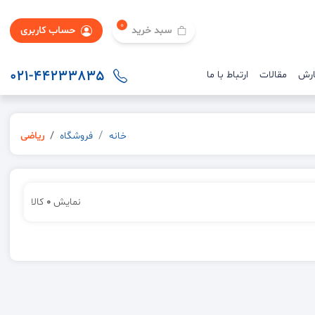
0
سبد خرید
حساب کاربری
021-44233835
ارش
مقالات
ارتباط با ما
خانه
فروشگاه
ریاضی
نمایش
0
کالا