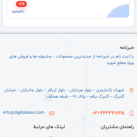
18%
ناموجود
خبرنامه
با ثبت نام در خبرنامه از جدیدترین محصولات ، جشنواره ها و فروش های
ویژه مطلع شوید
شهرک ژاندارمری – بلوار مرزداران – بلوار آریافر – بلوار جانبازان – خیابان
گلبرگ – گلبرگ یکم – پلاک ۱۷ – طبقه همکف
info@digitalalavi.com
44233835 021
راهنمای مشتریان
لینک های مرتبط