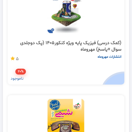
(کمک درسی) فیزیک پایه ویژه کنکور1405 (پک دوجلدی
سوال +پاسخ) مهروماه
انتشارات مهروماه
5
20%
ناموجود