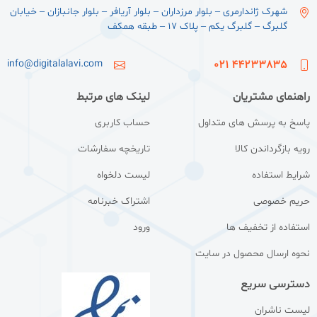
شهرک ژاندارمری – بلوار مرزداران – بلوار آریافر – بلوار جانبازان – خیابان
گلبرگ – گلبرگ یکم – پلاک ۱۷ – طبقه همکف
info@digitalalavi.com
44233835 021
راهنمای مشتریان
لینک های مرتبط
پاسخ به پرسش های متداول
حساب کاربری
رویه بازگرداندن کالا
تاریخچه سفارشات
شرایط استفاده
لیست دلخواه
حریم خصوصی
اشتراک خبرنامه
استفاده از تخفیف ها
ورود
نحوه ارسال محصول در سایت
دسترسی سریع
لیست ناشران