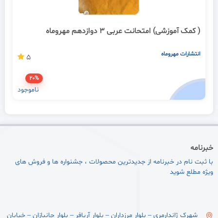
( کمک آموزشی) امتحانت عربی 3 دوازدهم مهروماه
انتشارات مهروماه
5
20%
ناموجود
خبرنامه
با ثبت نام در خبرنامه از جدیدترین محصولات ، جشنواره ها و فروش های
ویژه مطلع شوید
شهرک ژاندارمری – بلوار مرزداران – بلوار آریافر – بلوار جانبازان – خیابان