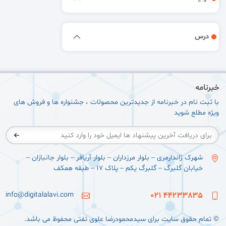
درس
خبرنامه
با ثبت نام در خبرنامه از جدیدترین محصولات ، جشنواره ها و فروش های
ویژه مطلع شوید
شهرک ژاندارمری – بلوار مرزداران – بلوار آریافر – بلوار جانبازان –
خیابان گلبرگ – گلبرگ یکم – پلاک ۱۷ – طبقه همکف
info@digitalalavi.com
44233835 021
© تمام حقوق سایت برای سيدمحمودرضا علوی تفتی محفوظ می باشد.