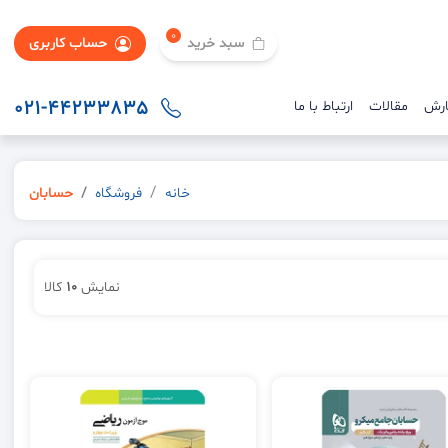
0
سبد خرید
حساب کاربری
021-44233835
ارش
مقالات
ارتباط با ما
خانه
فروشگاه
حسابان
نمایش
10
کالا