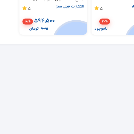
ه
انتشارات خیلی سبز
5
5
594,500
18%
20%
ناموجود
725
تومان