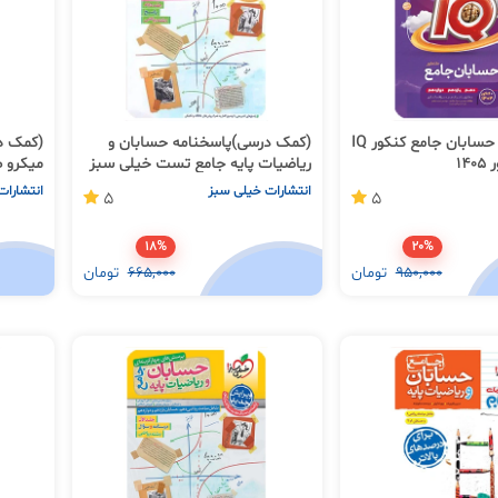
(کمک درسی) حسابان جامع کنکور IQ
(کمک درسی)پاسخنامه حسابان و
(کمک د
14
ریاضیات پایه جامع تست خیلی سبز
میکرو طبقه ب
جلد دوم
انتشارات خیلی سبز
انتشارات
5
5
18%
20%
950,000
تومان
665,000
تومان