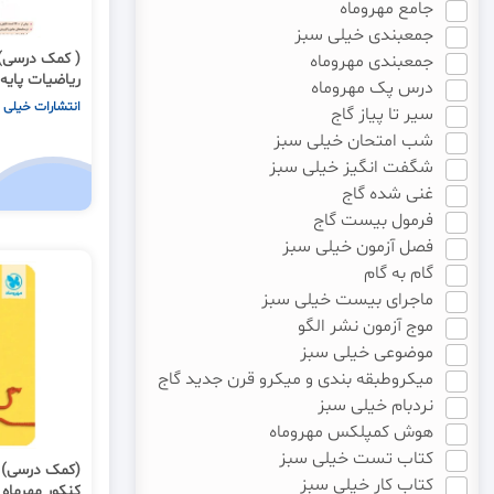
جامع مهروماه
جمعبندی خیلی سبز
( کمک درسی) 
جمعبندی مهروماه
ریاضیات پایه
درس پک مهروماه
ویژه کنکور 1405
انتشارات خیلی 
سیر تا پیاز گاج
شب امتحان خیلی سبز
شگفت انگیز خیلی سبز
غنی شده گاج
فرمول بیست گاج
فصل آزمون خیلی سبز
گام به گام
ماجرای بیست خیلی سبز
موج آزمون نشر الگو
موضوعی خیلی سبز
میکروطبقه بندی و میکرو قرن جدید گاج
نردبام خیلی سبز
هوش کمپلکس مهروماه
کتاب تست خیلی سبز
(کمک درسی) 
کتاب کار خیلی سبز
کنکور مهرماه