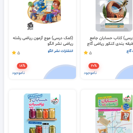
رسی) کتاب حسابان جامع
(کمک درسی) موج آزمون ریاضی رشته
ندی کنکور ریاضی گاج
ریاضی نشر الگو
 گاج
انتشارات نشر الگو
5
5
18%
20%
ناموجود
ناموجود