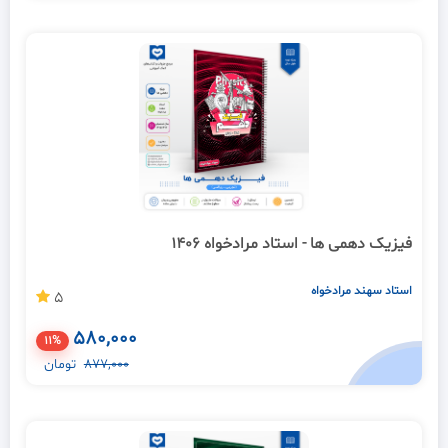
فیزیک دهمی ها - استاد مرادخواه 1406
استاد سهند مرادخواه
5
580,000
11%
877,000
تومان