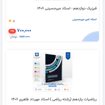
فیزیک دوازدهم - استاد میرحسینی 1406
استاد امیر میرحسینی
5
700,000
7%
752,000
تومان
ریاضیات یازدهم (رشته ریاضی )-استاد مهرداد طاهری 1406