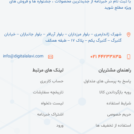
با ثبت نام در خبرنامه از جدیدترین محصولات ، جشنواره ها و فروش های
ویژه مطلع شوید
شهرک ژاندارمری – بلوار مرزداران – بلوار آریافر – بلوار جانبازان – خیابان
گلبرگ – گلبرگ یکم – پلاک ۱۷ – طبقه همکف
info@digitalalavi.com
44233835 021
راهنمای مشتریان
لینک های مرتبط
پاسخ به پرسش های متداول
حساب کاربری
رویه بازگرداندن کالا
تاریخچه سفارشات
شرایط استفاده
لیست دلخواه
حریم خصوصی
اشتراک خبرنامه
استفاده از تخفیف ها
ورود