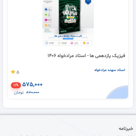
فیزیک یازدهمی ها - استاد مرادخواه 1406
استاد سهند مرادخواه
5
575,000
11%
870,000
تومان
خبرنامه