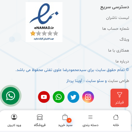
دسترسی سریع
لیست ناشران
شماره حساب ها
وبلاگ
همکاری با ما
درباره ما
© تمام حقوق سایت برای سيدمحمودرضا علوی تفتی محفوظ می باشد.
طراحی سایت
و سئو سایت : آوینا پرداز
فیلتر
0
خانه
دسته بندی
سبد خرید
فروشگاه
ورود کاربران