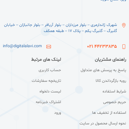
شهرک ژاندارمری – بلوار مرزداران – بلوار آریافر – بلوار جانبازان – خیابان
گلبرگ – گلبرگ یکم – پلاک ۱۷ – طبقه همکف
info@digitalalavi.com
44233835 021
راهنمای مشتریان
لینک های مرتبط
پاسخ به پرسش های متداول
حساب کاربری
رویه بازگرداندن کالا
تاریخچه سفارشات
شرایط استفاده
لیست دلخواه
حریم خصوصی
اشتراک خبرنامه
استفاده از تخفیف ها
ورود
نحوه ارسال محصول در سایت