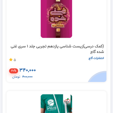
(کمک درسی)زیست شناسی یازدهم تجربی جلد 1 سری غنی
شده گاج
انتشارات گاج
5
340,000
20%
400,000
تومان