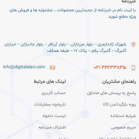
خبرنامه
با ثبت نام در خبرنامه از جدیدترین محصولات ، جشنواره ها و فروش های
ویژه مطلع شوید
شهرک ژاندارمری – بلوار مرزداران – بلوار آریافر – بلوار جانبازان – خیابان
گلبرگ – گلبرگ یکم – پلاک ۱۷ – طبقه همکف
info@digitalalavi.com
44233835 021
راهنمای مشتریان
لینک های مرتبط
پاسخ به پرسش های متداول
حساب کاربری
رویه بازگرداندن کالا
تاریخچه سفارشات
شرایط استفاده
لیست دلخواه
حریم خصوصی
اشتراک خبرنامه
استفاده از تخفیف ها
ورود