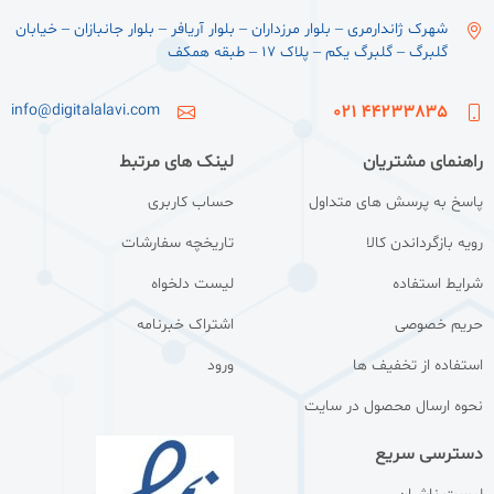
شهرک ژاندارمری – بلوار مرزداران – بلوار آریافر – بلوار جانبازان – خیابان
گلبرگ – گلبرگ یکم – پلاک ۱۷ – طبقه همکف
info@digitalalavi.com
44233835 021
راهنمای مشتریان
لینک های مرتبط
پاسخ به پرسش های متداول
حساب کاربری
رویه بازگرداندن کالا
تاریخچه سفارشات
شرایط استفاده
لیست دلخواه
حریم خصوصی
اشتراک خبرنامه
استفاده از تخفیف ها
ورود
نحوه ارسال محصول در سایت
دسترسی سریع