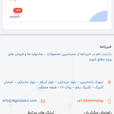
18%
ناموجود
خبرنامه
با ثبت نام در خبرنامه از جدیدترین محصولات ، جشنواره ها و فروش های
ویژه مطلع شوید
شهرک ژاندارمری – بلوار مرزداران – بلوار آریافر – بلوار جانبازان – خیابان
گلبرگ – گلبرگ یکم – پلاک ۱۷ – طبقه همکف
info@digitalalavi.com
44233835 021
راهنمای مشتریان
لینک های مرتبط