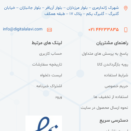
شهرک ژاندارمری – بلوار مرزداران – بلوار آریافر – بلوار جانبازان – خیابان
گلبرگ – گلبرگ یکم – پلاک ۱۷ – طبقه همکف
info@digitalalavi.com
44233835 021
راهنمای مشتریان
لینک های مرتبط
پاسخ به پرسش های متداول
حساب کاربری
رویه بازگرداندن کالا
تاریخچه سفارشات
شرایط استفاده
لیست دلخواه
حریم خصوصی
اشتراک خبرنامه
استفاده از تخفیف ها
ورود
نحوه ارسال محصول در سایت
دسترسی سریع