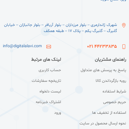
شهرک ژاندارمری – بلوار مرزداران – بلوار آریافر – بلوار جانبازان – خیابان
گلبرگ – گلبرگ یکم – پلاک ۱۷ – طبقه همکف
info@digitalalavi.com
44233835 021
راهنمای مشتریان
لینک های مرتبط
پاسخ به پرسش های متداول
حساب کاربری
رویه بازگرداندن کالا
تاریخچه سفارشات
شرایط استفاده
لیست دلخواه
حریم خصوصی
اشتراک خبرنامه
استفاده از تخفیف ها
ورود
نحوه ارسال محصول در سایت