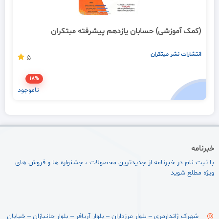
(کمک آموزشی) حسابان یازدهم پیشرفته مبتکران
انتشارات نشر مبتکران
5
18%
ناموجود
خبرنامه
با ثبت نام در خبرنامه از جدیدترین محصولات ، جشنواره ها و فروش های
ویژه مطلع شوید
شهرک ژاندارمری – بلوار مرزداران – بلوار آریافر – بلوار جانبازان – خیابان