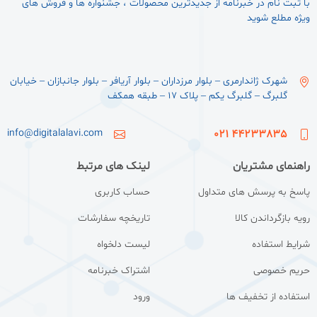
با ثبت نام در خبرنامه از جدیدترین محصولات ، جشنواره ها و فروش های
ویژه مطلع شوید
شهرک ژاندارمری – بلوار مرزداران – بلوار آریافر – بلوار جانبازان – خیابان
گلبرگ – گلبرگ یکم – پلاک ۱۷ – طبقه همکف
info@digitalalavi.com
44233835 021
راهنمای مشتریان
لینک های مرتبط
پاسخ به پرسش های متداول
حساب کاربری
رویه بازگرداندن کالا
تاریخچه سفارشات
شرایط استفاده
لیست دلخواه
حریم خصوصی
اشتراک خبرنامه
استفاده از تخفیف ها
ورود