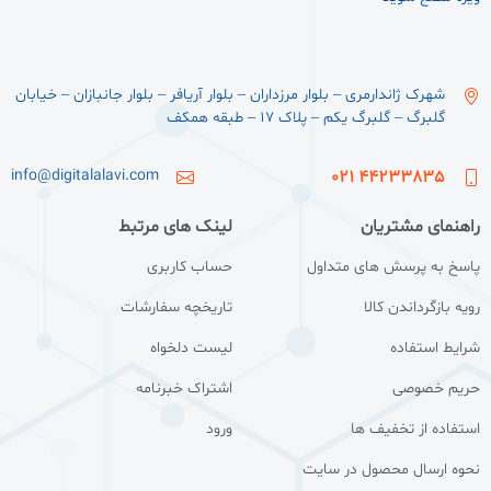
شهرک ژاندارمری – بلوار مرزداران – بلوار آریافر – بلوار جانبازان – خیابان
گلبرگ – گلبرگ یکم – پلاک ۱۷ – طبقه همکف
info@digitalalavi.com
44233835 021
راهنمای مشتریان
لینک های مرتبط
پاسخ به پرسش های متداول
حساب کاربری
رویه بازگرداندن کالا
تاریخچه سفارشات
شرایط استفاده
لیست دلخواه
حریم خصوصی
اشتراک خبرنامه
استفاده از تخفیف ها
ورود
نحوه ارسال محصول در سایت