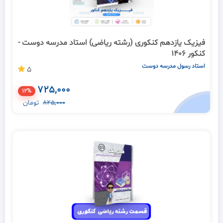
فیزیک یازدهم کنکوری (رشته ریاضی) استاد مدرسه دوست -
کنکور 1406
استاد رسول مدرسه دوست
5
725,000
12%
825,000
تومان