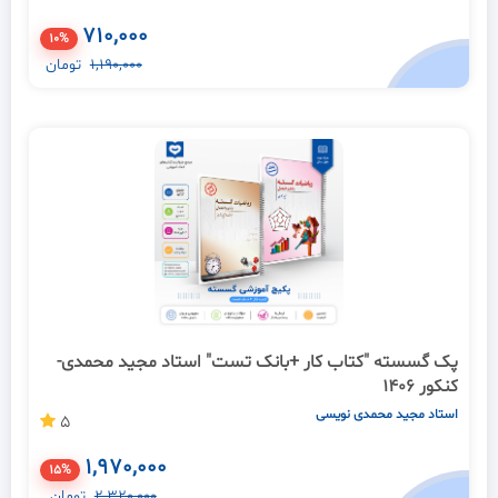
710,000
10%
1,190,000
تومان
پک گسسته "کتاب کار +بانک تست" استاد مجید محمدی-
کنکور 1406
استاد مجید محمدی نویسی
5
1,970,000
15%
2,320,000
تومان