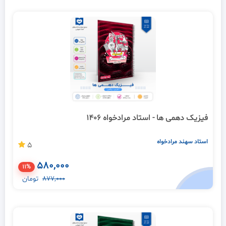
فیزیک دهمی ها - استاد مرادخواه 1406
استاد سهند مرادخواه
5
580,000
11%
877,000
تومان