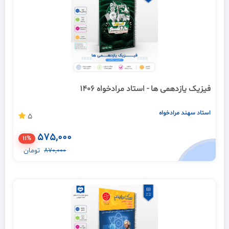
فیزیک یازدهمی ها - استاد مرادخواه 1406
استاد سهند مرادخواه
5
575,000
11%
870,000
تومان