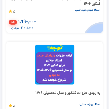
کنکور 1406
استاد مهدی عبداللهی
5
1,990,000
10%
2,211,000
تومان
به زودی جزوات کنکور و سال تحصیلی 1406
استاد بهرام جلالی
5