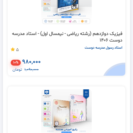
فیزیک دوازدهم (رشته ریاضی - نیمسال اول) - استاد مدرسه
دوست 1406
استاد رسول مدرسه دوست
5
980,000
10%
1,090,000
تومان