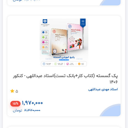
پک گسسته (کتاب کار+بانک تست)استاد عبداللهی - کنکور
1406
استاد مهدی عبداللهی
5
1,970,000
15%
2,320,000
تومان