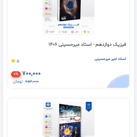
فیزیک دوازدهم - استاد میرحسینی 1406
استاد امیر میرحسینی
5
700,000
7%
752,000
تومان