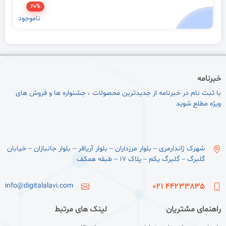
20%
ناموجود
خبرنامه
با ثبت نام در خبرنامه از جدیدترین محصولات ، جشنواره ها و فروش های
ویژه مطلع شوید
شهرک ژاندارمری – بلوار مرزداران – بلوار آریافر – بلوار جانبازان – خیابان
گلبرگ – گلبرگ یکم – پلاک ۱۷ – طبقه همکف
info@digitalalavi.com
44233835 021
راهنمای مشتریان
لینک های مرتبط