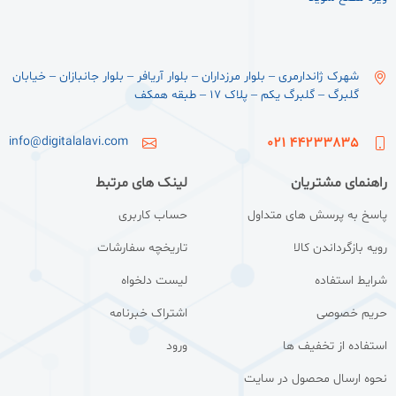
شهرک ژاندارمری – بلوار مرزداران – بلوار آریافر – بلوار جانبازان – خیابان
گلبرگ – گلبرگ یکم – پلاک ۱۷ – طبقه همکف
info@digitalalavi.com
44233835 021
راهنمای مشتریان
لینک های مرتبط
پاسخ به پرسش های متداول
حساب کاربری
رویه بازگرداندن کالا
تاریخچه سفارشات
شرایط استفاده
لیست دلخواه
حریم خصوصی
اشتراک خبرنامه
استفاده از تخفیف ها
ورود
نحوه ارسال محصول در سایت