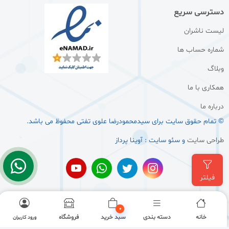
دسترسی سریع
لیست ناشران
شماره حساب ها
وبلاگ
همکاری با ما
درباره ما
© تمام حقوق سایت برای سيدمحمودرضا علوی تفتی محفوظ می باشد.
طراحی سایت
و سئو سایت : آوینا پرداز
فیلتر
0
خانه
دسته بندی
سبد خرید
فروشگاه
ورود کاربران