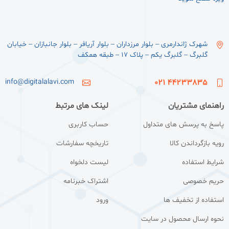
شهرک ژاندارمری – بلوار مرزداران – بلوار آریافر – بلوار جانبازان – خیابان
گلبرگ – گلبرگ یکم – پلاک ۱۷ – طبقه همکف
info@digitalalavi.com
44233835 021
راهنمای مشتریان
لینک های مرتبط
پاسخ به پرسش های متداول
حساب کاربری
رویه بازگرداندن کالا
تاریخچه سفارشات
شرایط استفاده
لیست دلخواه
حریم خصوصی
اشتراک خبرنامه
استفاده از تخفیف ها
ورود
نحوه ارسال محصول در سایت