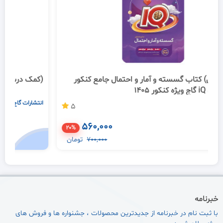
(کمک درسی) کتاب گسسته و آمار و احتمال جامع کنکور
(ک
ریاضی سری iQ گاج ویژه کنکور 1405
انتشارات گاج
ا
5
560,000
20%
700,000
تومان
خبرنامه
با ثبت نام در خبرنامه از جدیدترین محصولات ، جشنواره ها و فروش های