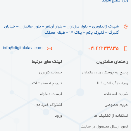
ویژه مطلع شوید
شهرک ژاندارمری – بلوار مرزداران – بلوار آریافر – بلوار جانبازان – خیابان
گلبرگ – گلبرگ یکم – پلاک ۱۷ – طبقه همکف
info@digitalalavi.com
44233835 021
راهنمای مشتریان
لینک های مرتبط
پاسخ به پرسش های متداول
حساب کاربری
رویه بازگرداندن کالا
تاریخچه سفارشات
شرایط استفاده
لیست دلخواه
حریم خصوصی
اشتراک خبرنامه
استفاده از تخفیف ها
ورود
نحوه ارسال محصول در سایت