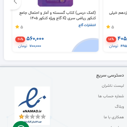
دهم خیلی
(کمک درسی) کتاب گسسته و آمار و احتمال جامع
کنکور ریاضی سری iQ گاج ویژه کنکور 1405
کنکور
انتشارات گاج
انتش
5
5
560,000
405
20%
18%
495
تومان
700,000
تومان
دسترسی سریع
لیست ناشران
شماره حساب ها
وبلاگ
همکاری با ما