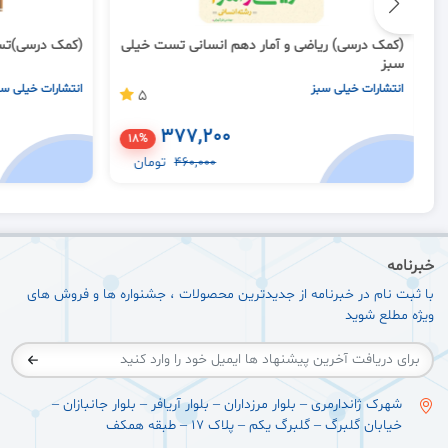
(کمک درسی) ریاضی و آمار دهم انسانی تست خیلی
(کمک درسی)تس
سبز
انتشارات خیلی سبز
انتشارات خیلی سب
5
377,200
18%
460,000
تومان
خبرنامه
با ثبت نام در خبرنامه از جدیدترین محصولات ، جشنواره ها و فروش های
ویژه مطلع شوید
شهرک ژاندارمری – بلوار مرزداران – بلوار آریافر – بلوار جانبازان –
خیابان گلبرگ – گلبرگ یکم – پلاک ۱۷ – طبقه همکف