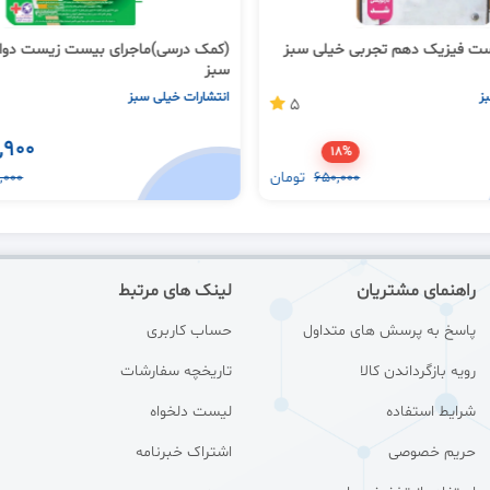
ت فیزیک دهم تجربی خیلی سبز
(کمک درسی)ماجرای بیست زیست دواز
سبز
ز
انتشارات خیلی سبز
5
,900
18%
650,000
تومان
,000
راهنمای مشتریان
لینک های مرتبط
پاسخ به پرسش های متداول
حساب کاربری
رویه بازگرداندن کالا
تاریخچه سفارشات
شرایط استفاده
لیست دلخواه
حریم خصوصی
اشتراک خبرنامه