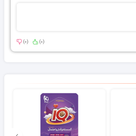
)
0
(
)
0
(